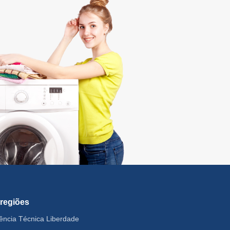
 regiões
tência Técnica Liberdade