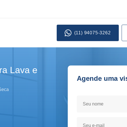
(11) 94075-3262
ra Lava e
Agende uma visi
Seja atendido(a) no conf
 Seca