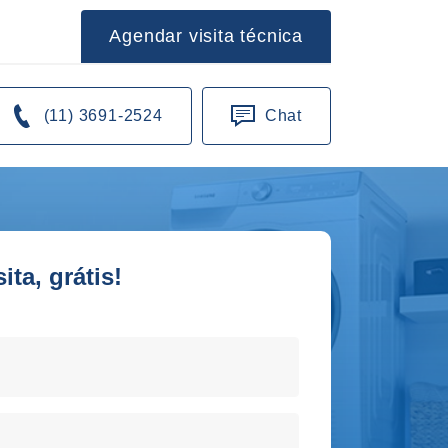
Agendar visita técnica
(11) 3691-2524
Chat
ta, grátis!
orto de sua residencia!