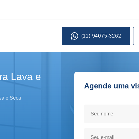
(11) 94075-3262
ra Lava e
Agende uma visi
Seja atendido(a) no conf
ava e Seca