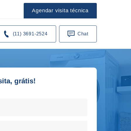
Agendar visita técnica
(11) 3691-2524
Chat
ta, grátis!
orto de sua residencia!