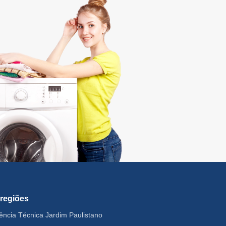
 regiões
tência Técnica Jardim Paulistano