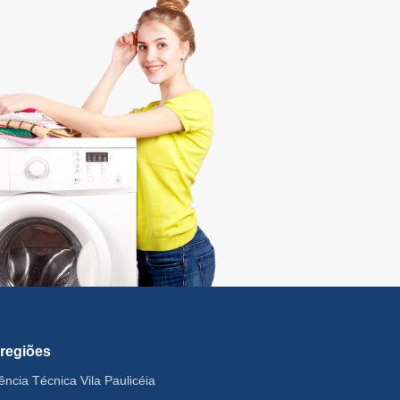
 regiões
ência Técnica Vila Paulicéia