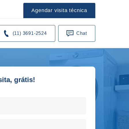
Agendar visita técnica
(11) 3691-2524
Chat
ta, grátis!
orto de sua residencia!