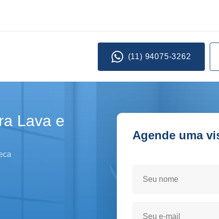
(11) 94075-3262
ra Lava e
Agende uma visi
Seja atendido(a) no conf
eca