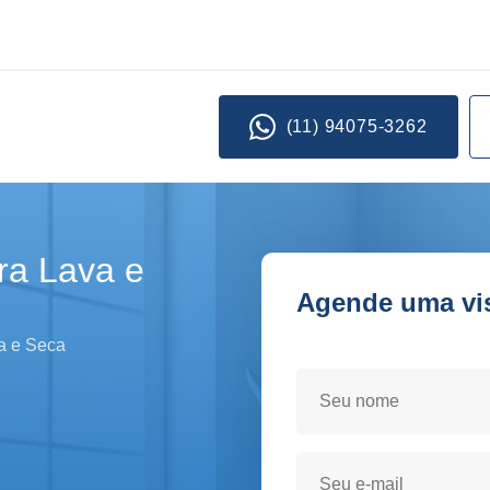
(11) 94075-3262
ra Lava e
Agende uma visi
Seja atendido(a) no conf
a e Seca