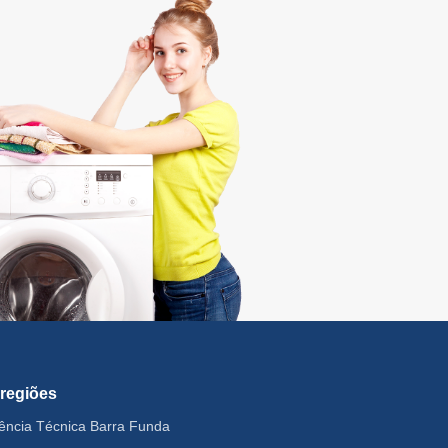
 regiões
tência Técnica Barra Funda