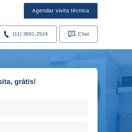
Agendar visita técnica
(11) 3691-2524
Chat
ta, grátis!
orto de sua residencia!